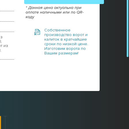
* Данная цена актуальна при
оплате наличными или по QR-
коду
Собственное
производство ворот и
из
калиток в кратчайшие
,
сроки по низкой цене.
т из
Изготовим ворота по
,
Вашим размерам!