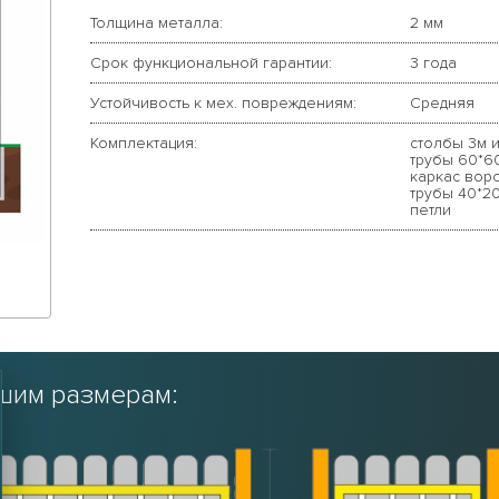
Толщина металла:
2 мм
Срок функциональной гарантии:
3 года
Устойчивость к мех. повреждениям:
Средняя
Комплектация:
столбы 3м 
трубы 60*60
каркас воро
трубы 40*20
петли
шим размерам: