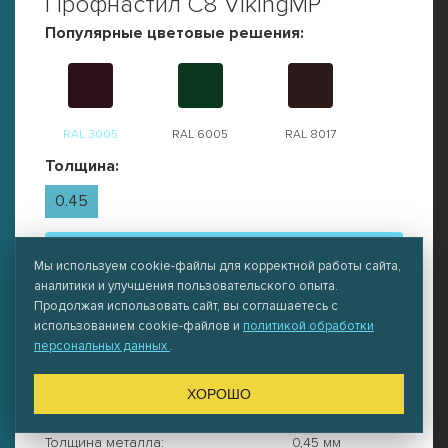
Профнастил С8 VikingMP
Популярные цветовые решения:
RAL 3005
RAL 6005
RAL 8017
Толщина:
0.45
630
руб/м2 *
ЦЕНА:
пр-во "Металлпрофиль",
Мы используем cookie-файлы для корректной работы сайта,
срок 7 дней
аналитики и улучшения пользовательского опыта.
* Данная цена актуальна при оплате наличными
Продолжая использовать сайт, вы соглашаетесь с
или по QR-коду
использованием cookie-файлов и
политикой обработки
персональных данных
.
Характеристики:
ХОРОШО
Покрытие:
VikingMP
Толщина металла:
0,45 мм