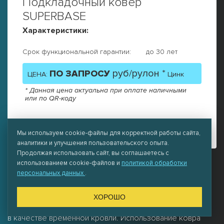
Подкладочный ковер
SUPERBASE
Характеристики:
Срок функциональной гарантии:
до 30 лет
руб/рулон *
ПО ЗАПРОСУ
ЦЕНА:
Цинк
* Данная цена актуальна при оплате наличными
или по QR-коду
Собственное производство. Кратчайшие сроки
выполнения заказа. Гарантия качества
Мы используем cookie-файлы для корректной работы сайта,
аналитики и улучшения пользовательского опыта.
Продолжая использовать сайт, вы соглашаетесь с
использованием cookie-файлов и
политикой обработки
Описание:
персональных данных
.
Подкладочный ковер SuperBase — самый надежный
самоклеящийся ковер из СБС-модифицированного
ХОРОШО
битума на основе полиэстера. Может быть использован
в качестве временной кровли. Использование ковра